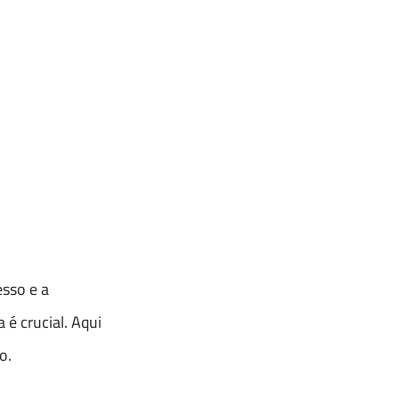
esso e a
é crucial. Aqui
o.