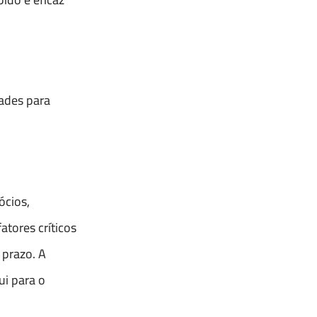
dades para
ócios,
atores críticos
 prazo. A
ui para o