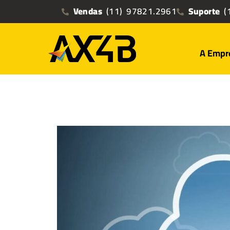
Vendas
(11) 97821.2961
Suporte
(1
A Empr