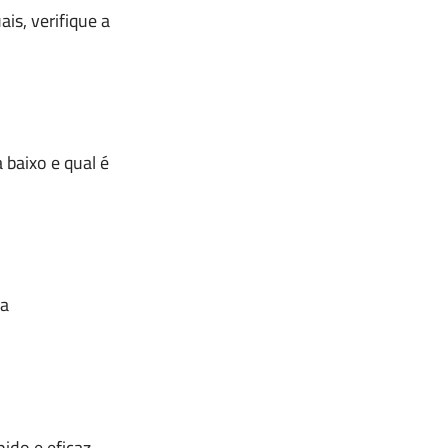
s, verifique a
 baixo e qual é
 a
pido e eficaz