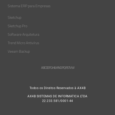
Sistema ERP para Empresas
Sketchup
Sketchup Pro
Software Arquitetura
Trend Micro Antivírus
Veeam Backup
A
B
C
D
E
F
G
H
L
M
N
O
P
Q
R
S
T
V
W
Todos os Direitos Reservados à AX4B
AX4B SISTEMAS DE INFORMATICA LTDA
22.233.581/0001-44