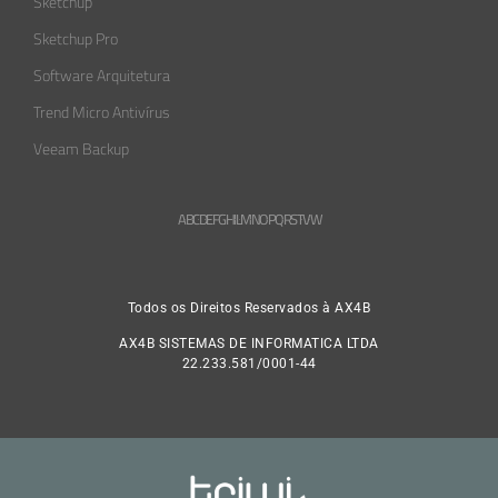
Sketchup
Sketchup Pro
Software Arquitetura
Trend Micro Antivírus
Veeam Backup
A
B
C
D
E
F
G
H
L
M
N
O
P
Q
R
S
T
V
W
Todos os Direitos Reservados à AX4B
AX4B SISTEMAS DE INFORMATICA LTDA
22.233.581/0001-44