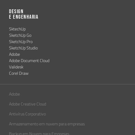
Design
e Engenharia
SktechUp
SketchUp Go
SketchUp Pro
SketchUp Studio
Adobe
Adobe Document Cloud
Validesk
Corel Draw
Adobe
Adobe Creative Cloud
Antivírus Corporativo
Armazenamento em nuvem para empresas
Backup em Nuvem para Empresas