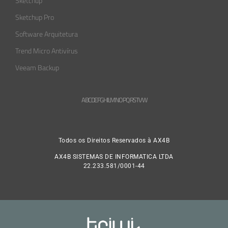
Sketchup
Sketchup Pro
Software Arquitetura
Trend Micro Antivírus
Veeam Backup
A
B
C
D
E
F
G
H
L
M
N
O
P
Q
R
S
T
V
W
Todos os Direitos Reservados à AX4B
AX4B SISTEMAS DE INFORMATICA LTDA
22.233.581/0001-44