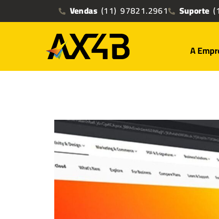
Vendas
(11) 97821.2961
Suporte
(1
A Empr