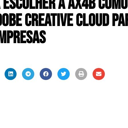
 Escolher a AX4B como
dobe Creative Cloud pa
mpresas