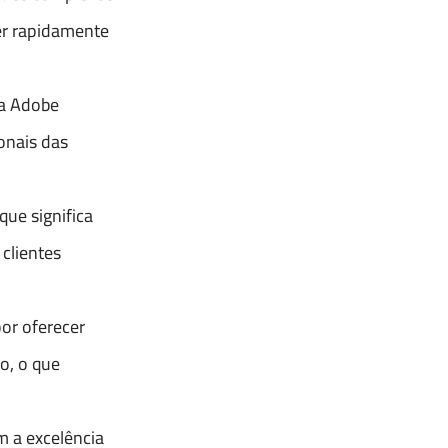
er rapidamente
da Adobe
onais das
ue significa
clientes
or oferecer
o, o que
m a excelência