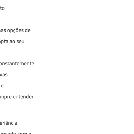
lto
 nas opções de
apta ao seu
constantemente
vas.
 e
empre entender
riência,
mercado com o