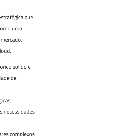
stratégica que
a como uma
o mercado.
loud.
rico sólido e
dade de
icas,
as necessidades
wares complexos