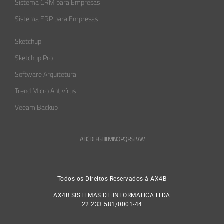
Sistema CRM para Empresas
Sistema ERP para Empresas
Sketchup
Sketchup Pro
Software Arquitetura
Trend Micro Antivírus
Veeam Backup
A
B
C
D
E
F
G
H
L
M
N
O
P
Q
R
S
T
V
W
Todos os Direitos Reservados à AX4B
AX4B SISTEMAS DE INFORMATICA LTDA
22.233.581/0001-44