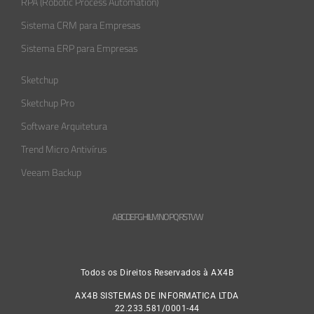
RPA (Robotic Process Automation)
Sistema CRM para Empresas
Sistema ERP para Empresas
Sketchup
Sketchup Pro
Software Arquitetura
Trend Micro Antivírus
Veeam Backup
A
B
C
D
E
F
G
H
L
M
N
O
P
Q
R
S
T
V
W
Todos os Direitos Reservados à AX4B
AX4B SISTEMAS DE INFORMATICA LTDA
22.233.581/0001-44