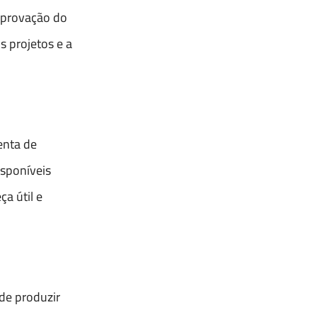
aprovação do
s projetos e a
enta de
isponíveis
a útil e
de produzir