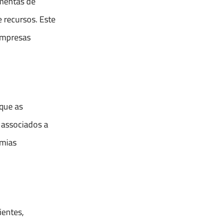
amentas de
 recursos. Este
 empresas
 que as
s associados a
omias
ientes,