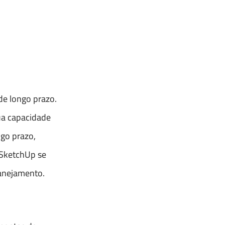
de longo prazo.
ua capacidade
ngo prazo,
 SketchUp se
lanejamento.