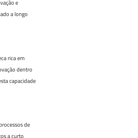
ovação e
cado a longo
eca rica em
novação dentro
esta capacidade
 processos de
os a curto