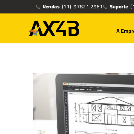
Vendas
(11) 97821.2961
Suporte
(1
A Empr