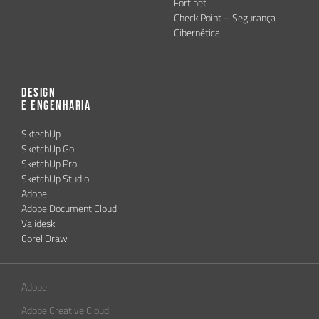
Fortinet
Check Point – Segurança
Cibernética
Design
e Engenharia
SktechUp
SketchUp Go
SketchUp Pro
SketchUp Studio
Adobe
Adobe Document Cloud
Validesk
Corel Draw
Adobe
Adobe Creative Cloud