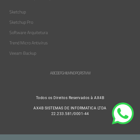
Sketchup
Sketchup Pro
Software Arquitetura
Trend Micro Antivírus
Veeam Backup
A
B
C
D
E
F
G
H
L
M
N
O
P
Q
R
S
T
V
W
Todos os Direitos Reservados à AX4B
AX4B SISTEMAS DE INFORMATICA LTDA
22.233.581/0001-44