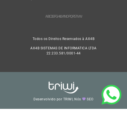
A
B
C
D
E
F
G
H
L
M
N
O
P
Q
R
S
T
V
W
Todos os Direitos Reservados à AX4B
AX4B SISTEMAS DE INFORMATICA LTDA
22.233.581/0001-44
Desenvolvido por TRIWI, Nós
SEO