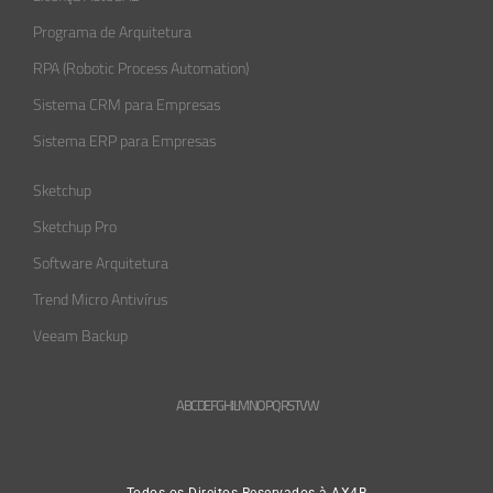
Programa de Arquitetura
RPA (Robotic Process Automation)
Sistema CRM para Empresas
Sistema ERP para Empresas
Sketchup
Sketchup Pro
Software Arquitetura
Trend Micro Antivírus
Veeam Backup
A
B
C
D
E
F
G
H
L
M
N
O
P
Q
R
S
T
V
W
Todos os Direitos Reservados à AX4B