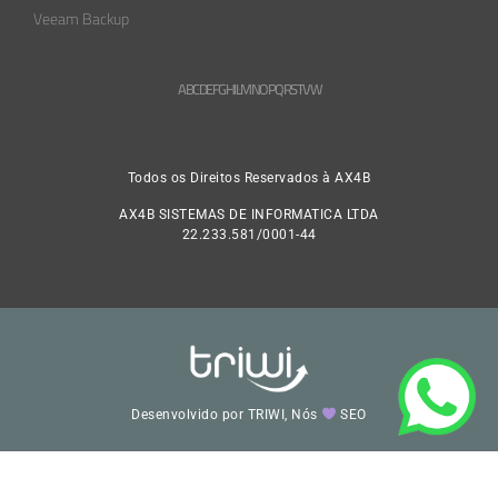
Veeam Backup
A
B
C
D
E
F
G
H
L
M
N
O
P
Q
R
S
T
V
W
Todos os Direitos Reservados à AX4B
AX4B SISTEMAS DE INFORMATICA LTDA
22.233.581/0001-44
Desenvolvido por TRIWI, Nós
SEO