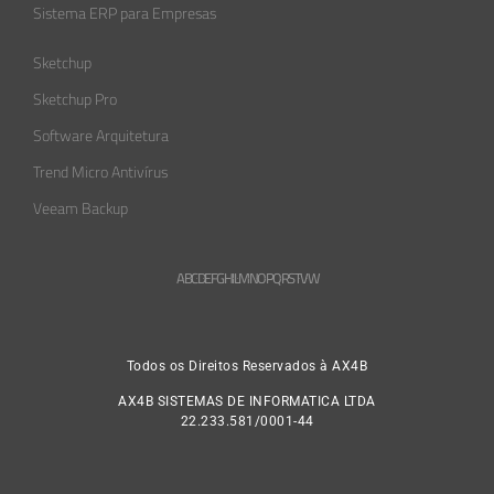
Sistema ERP para Empresas
Sketchup
Sketchup Pro
Software Arquitetura
Trend Micro Antivírus
Veeam Backup
A
B
C
D
E
F
G
H
L
M
N
O
P
Q
R
S
T
V
W
Todos os Direitos Reservados à AX4B
AX4B SISTEMAS DE INFORMATICA LTDA
22.233.581/0001-44