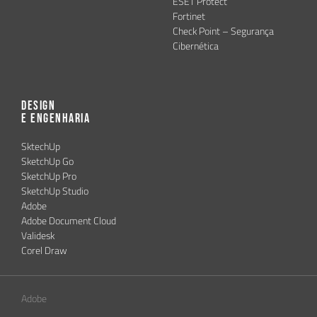
ESET Protect
Fortinet
Check Point – Segurança
Cibernética
Design
e Engenharia
SktechUp
SketchUp Go
SketchUp Pro
SketchUp Studio
Adobe
Adobe Document Cloud
Validesk
Corel Draw
Adobe