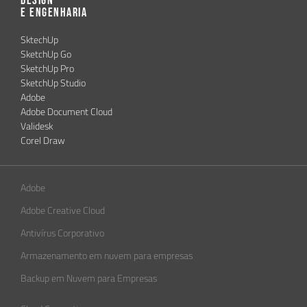
Design
e Engenharia
SktechUp
SketchUp Go
SketchUp Pro
SketchUp Studio
Adobe
Adobe Document Cloud
Validesk
Corel Draw
Adobe
Adobe Creative Cloud
Antivírus Corporativo
Armazenamento em nuvem para empresas
Backup em Nuvem para Empresas