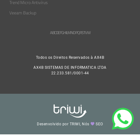
Trend Micro Antivírus
Veeam Backup
A
B
C
D
E
F
G
H
L
M
N
O
P
Q
R
S
T
V
W
Todos os Direitos Reservados à AX4B
AX4B SISTEMAS DE INFORMATICA LTDA
22.233.581/0001-44
Desenvolvido por TRIWI, Nós
SEO