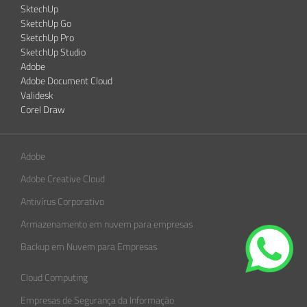
SktechUp
SketchUp Go
SketchUp Pro
SketchUp Studio
Adobe
Adobe Document Cloud
Validesk
Corel Draw
Adobe
Adobe Creative Cloud
Antivírus Corporativo
Armazenamento em nuvem para empresas
Backup em Nuvem para Empresas
Cloud Computing
Empresas de Segurança da Informação​