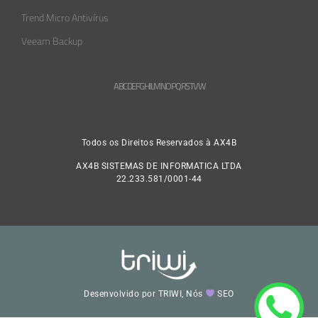
Trend Micro Antivírus
Veeam Backup
A
B
C
D
E
F
G
H
L
M
N
O
P
Q
R
S
T
V
W
Todos os Direitos Reservados à AX4B
AX4B SISTEMAS DE INFORMATICA LTDA
22.233.581/0001-44
Desenvolvido por TRIWI, Nós
SEO