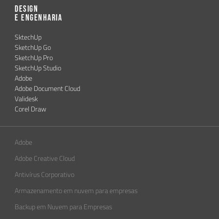
Design
e Engenharia
SktechUp
SketchUp Go
SketchUp Pro
SketchUp Studio
Adobe
Adobe Document Cloud
Validesk
Corel Draw
Adobe
Adobe Creative Cloud
Antivírus Corporativo
Armazenamento em nuvem para empresas
Backup em Nuvem para Empresas