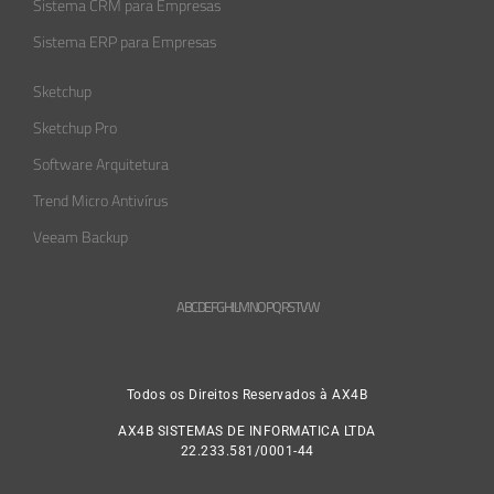
Sistema CRM para Empresas
Sistema ERP para Empresas
Sketchup
Sketchup Pro
Software Arquitetura
Trend Micro Antivírus
Veeam Backup
A
B
C
D
E
F
G
H
L
M
N
O
P
Q
R
S
T
V
W
Todos os Direitos Reservados à AX4B
AX4B SISTEMAS DE INFORMATICA LTDA
22.233.581/0001-44