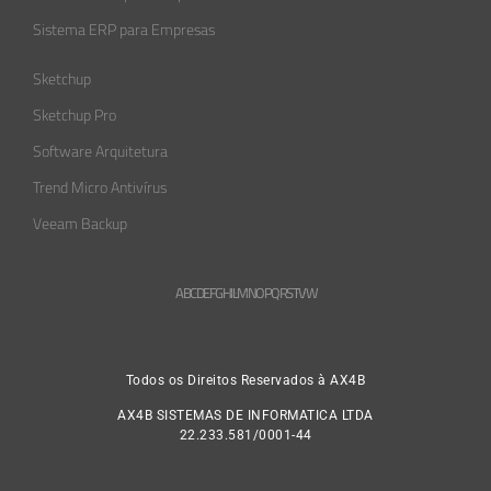
Sistema ERP para Empresas
Sketchup
Sketchup Pro
Software Arquitetura
Trend Micro Antivírus
Veeam Backup
A
B
C
D
E
F
G
H
L
M
N
O
P
Q
R
S
T
V
W
Todos os Direitos Reservados à AX4B
AX4B SISTEMAS DE INFORMATICA LTDA
22.233.581/0001-44