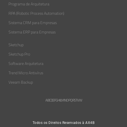
Programa de Arquitetura
RPA (Robotic Process Automation)
Sistema CRM para Empresas
Sistema ERP para Empresas
Sketchup
Sketchup Pro
Software Arquitetura
Trend Micro Antivírus
Veeam Backup
A
B
C
D
E
F
G
H
L
M
N
O
P
Q
R
S
T
V
W
Todos os Direitos Reservados à AX4B