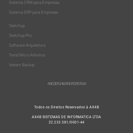
Sistema CRM para Empresas
Sistema ERP para Empresas
Sketchup
Sketchup Pro
Software Arquitetura
Trend Micro Antivírus
Veeam Backup
A
B
C
D
E
F
G
H
L
M
N
O
P
Q
R
S
T
V
W
Todos os Direitos Reservados à AX4B
AX4B SISTEMAS DE INFORMATICA LTDA
22.233.581/0001-44