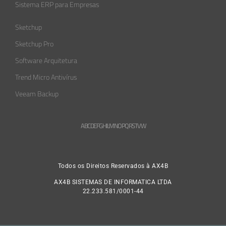
Sistema ERP para Empresas
Sketchup
Sketchup Pro
Software Arquitetura
Trend Micro Antivírus
Veeam Backup
A
B
C
D
E
F
G
H
L
M
N
O
P
Q
R
S
T
V
W
Todos os Direitos Reservados à AX4B
AX4B SISTEMAS DE INFORMATICA LTDA
22.233.581/0001-44