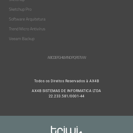
Sketchup Pro
Software Arquitetura
Trend Micro Antivírus
Veeam Backup
A
B
C
D
E
F
G
H
L
M
N
O
P
Q
R
S
T
V
W
Todos os Direitos Reservados à AX4B
AX4B SISTEMAS DE INFORMATICA LTDA
22.233.581/0001-44