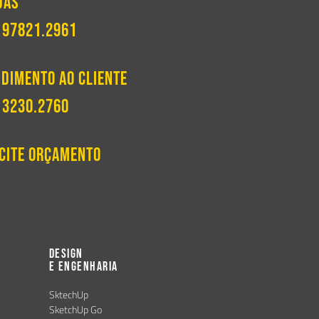
das
 97821.2961
dimento ao Cliente
 3230.2760
icite Orçamento
Design
e Engenharia
SktechUp
SketchUp Go