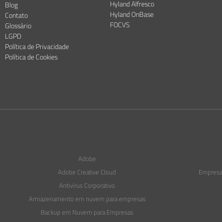
Hyland Alfresco
Blog
Hyland OnBase
Contato
FOCVS
Glossário
LGPD
Política de Privacidade
Política de Cookies
Adobe
Adobe Creative Cloud
Empresas
Antivírus Corporativo
Armazenamento em nuvem para empresas
Backup em Nuvem para Empresas