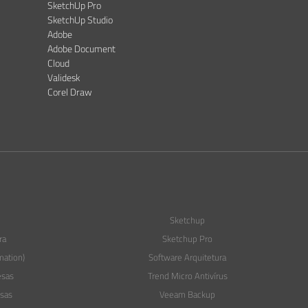
SketchUp Pro
SketchUp Studio
Adobe
Adobe Document
Cloud
Validesk
Corel Draw
Sketchup
ra
Sketchup Pro
mation)
Software Arquitetura
esas
Trend Micro Antivírus
sas
Veeam Backup