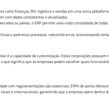
res como finanças, RH, logística e vendas em uma única plataforma
em com dados consistentes e atualizados.
cados ou países, o ERP permite uma visão consolidada de todas as
itivas e padroniza processos, reduzindo erros, economizando temp
esas é a capacidade de customização. Estas corporações possuem ne
 o que significa que as empresas podem escolher quais funcionali
dade com regulamentações são essenciais. ERPs de ponta oferecem
ocais e internacionais, garantindo que a empresa opere dentro d