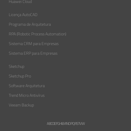
Huawei Cloud
Licença AutoCAD
Programa de Arquitetura
RPA (Robotic Process Automation)
Sistema CRM para Empresas
Sistema ERP para Empresas
Sketchup
Sketchup Pro
Software Arquitetura
Trend Micro Antivírus
Veeam Backup
A
B
C
D
E
F
G
H
L
M
N
O
P
Q
R
S
T
V
W