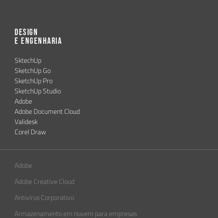
Design
e Engenharia
SktechUp
SketchUp Go
SketchUp Pro
SketchUp Studio
Adobe
Adobe Document Cloud
Validesk
Corel Draw
Adobe
Adobe Creative Cloud
Antivírus Corporativo
Armazenamento em nuvem para empresas