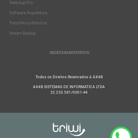
Sketchup Pro
Software Arquitetura
Trend Micro Antivírus
Veeam Backup
A
B
C
D
E
F
G
H
L
M
N
O
P
Q
R
S
T
V
W
Todos os Direitos Reservados à AX4B
AX4B SISTEMAS DE INFORMATICA LTDA
22.233.581/0001-44