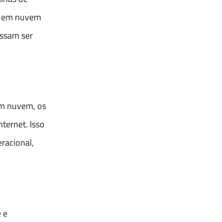
up em nuvem
ossam ser
em nuvem, os
ternet. Isso
racional,
 e