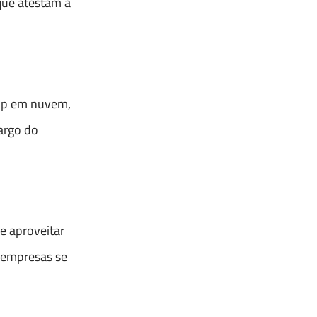
que atestam a
kup em nuvem,
argo do
 aproveitar
s empresas se