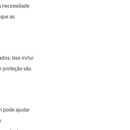
a necessidade
 que as
os. Isso inclui
e proteção são
m pode ajudar
a