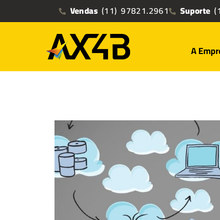
Vendas
(11) 97821.2961
Suporte
(1
A Empr