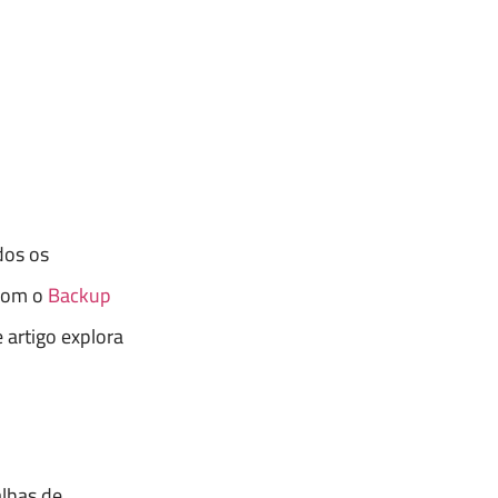
dos os
 com o
Backup
 artigo explora
alhas de