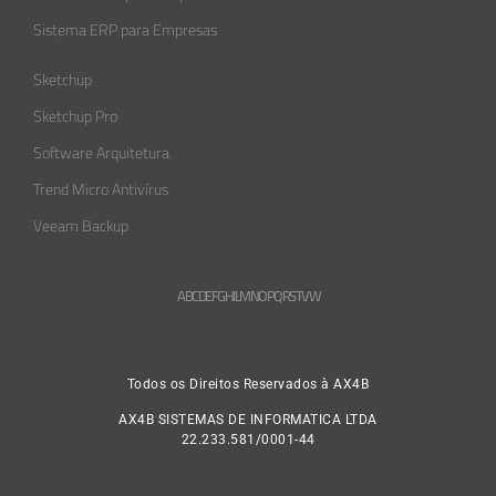
Sistema ERP para Empresas
Sketchup
Sketchup Pro
Software Arquitetura
Trend Micro Antivírus
Veeam Backup
A
B
C
D
E
F
G
H
L
M
N
O
P
Q
R
S
T
V
W
Todos os Direitos Reservados à AX4B
AX4B SISTEMAS DE INFORMATICA LTDA
22.233.581/0001-44