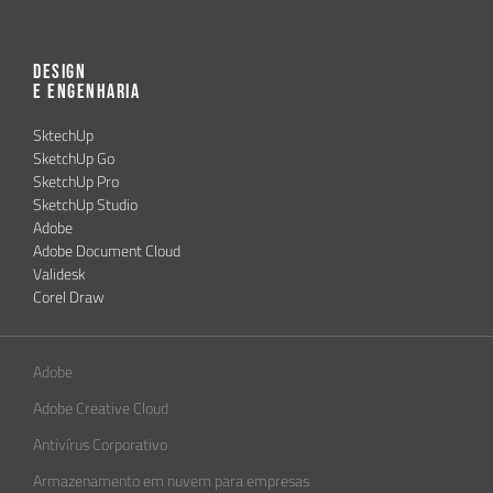
Design
e Engenharia
SktechUp
SketchUp Go
SketchUp Pro
SketchUp Studio
Adobe
Adobe Document Cloud
Validesk
Corel Draw
Adobe
Adobe Creative Cloud
Antivírus Corporativo
Armazenamento em nuvem para empresas