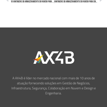
10 vantagens do Armazenamento em Nuvem para Empresas em relação à mobilidade
Vantagens do Armazenamento em Nuvem para Empresas em termos de escalabilidade
A AX4B é líder no mercado nacional com mais de 10 anos de
atuação fornecendo soluções em Gestão de Negócios,
Infraestrutura, Segurança, Colaboração em Nuvem e Design e
Engenharia.