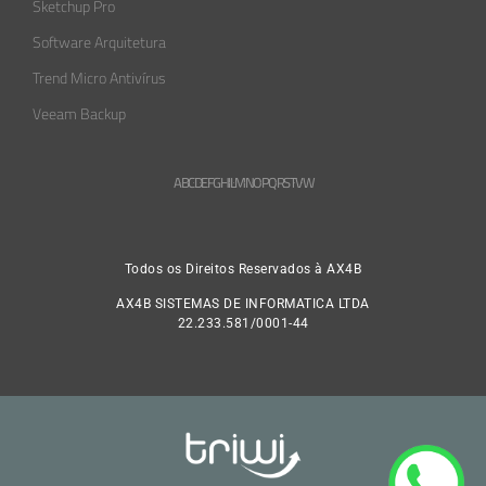
Sketchup Pro
Software Arquitetura
Trend Micro Antivírus
Veeam Backup
A
B
C
D
E
F
G
H
L
M
N
O
P
Q
R
S
T
V
W
Todos os Direitos Reservados à AX4B
AX4B SISTEMAS DE INFORMATICA LTDA
22.233.581/0001-44