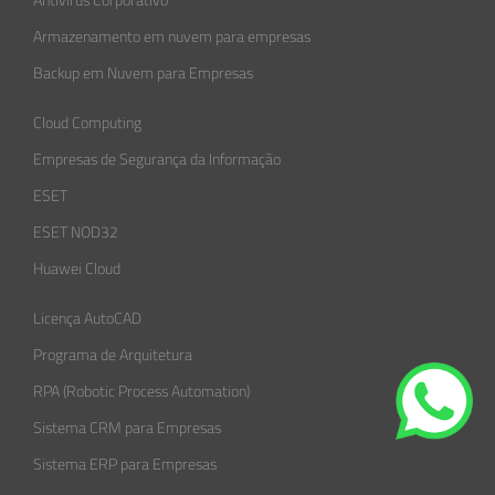
Antivírus Corporativo
Armazenamento em nuvem para empresas
Backup em Nuvem para Empresas
Cloud Computing
Empresas de Segurança da Informação​
ESET
ESET NOD32
Huawei Cloud
Licença AutoCAD
Programa de Arquitetura
RPA (Robotic Process Automation)
Sistema CRM para Empresas
Sistema ERP para Empresas