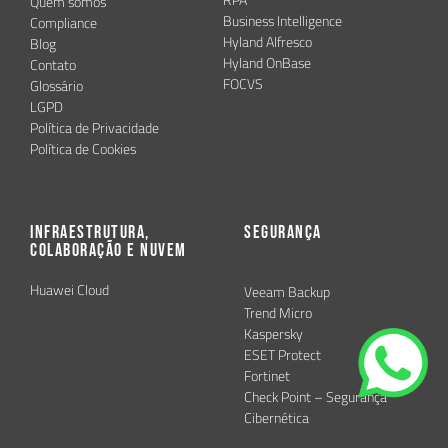
RPA
Quem somos
Business Intelligence
Compliance
Hyland Alfresco
Blog
Hyland OnBase
Contato
FOCVS
Glossário
LGPD
Política de Privacidade
Política de Cookies
Infraestrutura,
Segurança
Colaboração e Nuvem
Huawei Cloud
Veeam Backup
Trend Micro
Kaspersky
ESET Protect
Fortinet
Check Point – Segurança
Cibernética