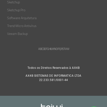
Sketchup
Sketchup Pro
Software Arquitetura
Trend Micro Antivírus
Veeam Backup
A
B
C
D
E
F
G
H
L
M
N
O
P
Q
R
S
T
V
W
Todos os Direitos Reservados à AX4B
AX4B SISTEMAS DE INFORMATICA LTDA
22.233.581/0001-44