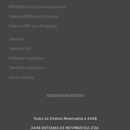
RPA (Robotic Process Automation)
Sistema CRM para Empresas
Sistema ERP para Empresas
Sketchup
Sketchup Pro
Software Arquitetura
Trend Micro Antivírus
Veeam Backup
A
B
C
D
E
F
G
H
L
M
N
O
P
Q
R
S
T
V
W
Todos os Direitos Reservados à AX4B
AX4B SISTEMAS DE INFORMATICA LTDA