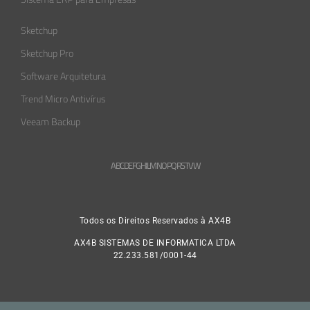
Sketchup
Sketchup Pro
Software Arquitetura
Trend Micro Antivírus
Veeam Backup
A
B
C
D
E
F
G
H
L
M
N
O
P
Q
R
S
T
V
W
Todos os Direitos Reservados à AX4B
AX4B SISTEMAS DE INFORMATICA LTDA
22.233.581/0001-44