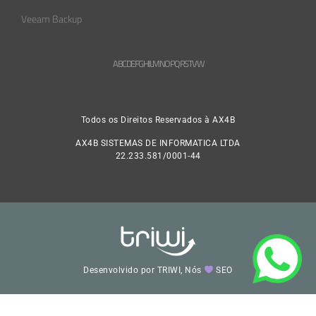
Veeam Backup
A
B
C
D
E
F
G
H
L
M
N
O
P
Q
R
S
T
V
W
Todos os Direitos Reservados à AX4B
AX4B SISTEMAS DE INFORMATICA LTDA
22.233.581/0001-44
Desenvolvido por TRIWI, Nós
SEO