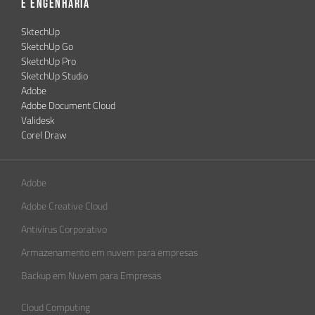
e Engenharia
SktechUp
SketchUp Go
SketchUp Pro
SketchUp Studio
Adobe
Adobe Document Cloud
Validesk
Corel Draw
Adobe
Adobe Creative Cloud
Antivírus Corporativo
Armazenamento em nuvem para empresas
Backup em Nuvem para Empresas
Cloud Computing