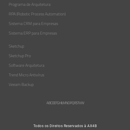
Programa de Arquitetura
RPA (Robotic Process Automation)
Sistema CRM para Empresas
Sistema ERP para Empresas
Sketchup
Sketchup Pro
Software Arquitetura
Trend Micro Antivírus
Veeam Backup
A
B
C
D
E
F
G
H
L
M
N
O
P
Q
R
S
T
V
W
Todos os Direitos Reservados à AX4B