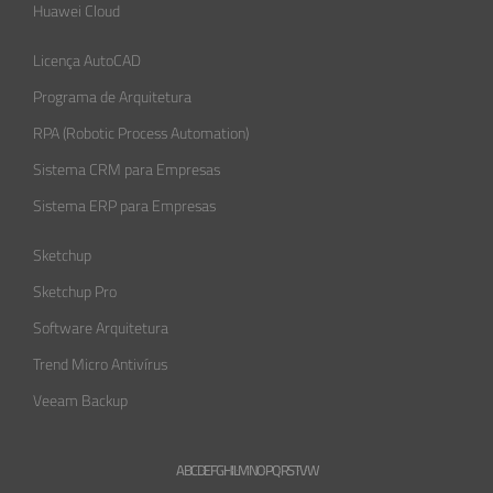
Huawei Cloud
Licença AutoCAD
Programa de Arquitetura
RPA (Robotic Process Automation)
Sistema CRM para Empresas
Sistema ERP para Empresas
Sketchup
Sketchup Pro
Software Arquitetura
Trend Micro Antivírus
Veeam Backup
A
B
C
D
E
F
G
H
L
M
N
O
P
Q
R
S
T
V
W