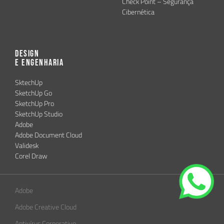
Check Point – Segurança
Cibernética
Design
e Engenharia
SktechUp
SketchUp Go
SketchUp Pro
SketchUp Studio
Adobe
Adobe Document Cloud
Validesk
Corel Draw
Adobe
Adobe Creative Cloud
Antivírus Corporativo