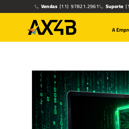
Vendas
(11) 97821.2961
Suporte
(1
A Empr