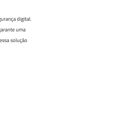
rança digital.
 garante uma
 essa solução