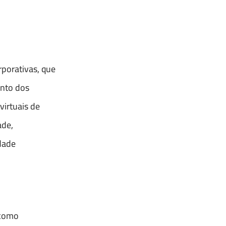
rporativas, que
ento dos
irtuais de
ade,
dade
 como