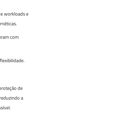
ue workloads e
rnéticas.
peram com
exibilidade.
 proteção de
 reduzindo a
sível.