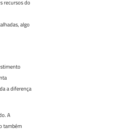
os recursos do
alhadas, algo
estimento
nta
da a diferença
do. A
omo também