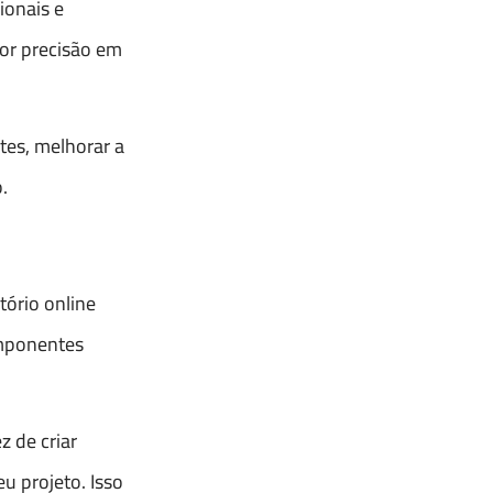
ionais e
ior precisão em
tes, melhorar a
.
ório online
omponentes
 de criar
u projeto. Isso