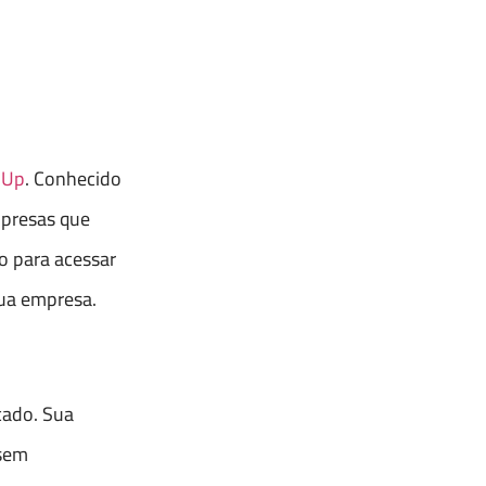
hUp
. Conhecido
mpresas que
ro para acessar
sua empresa.
cado. Sua
 sem