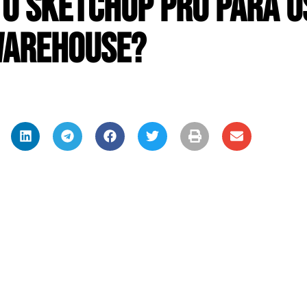
 o SketchUp Pro para u
Warehouse?