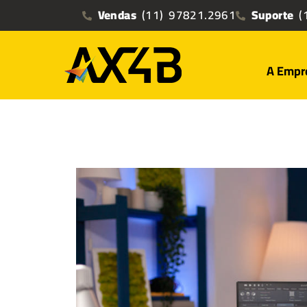
Vendas
(11) 97821.2961
Suporte
(1
A Empr