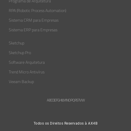
Programa de Arquitetura
RPA (Robotic Process Automation)
Sistema CRM para Empresas
Sistema ERP para Empresas
Sketchup
Sketchup Pro
Software Arquitetura
Trend Micro Antivírus
Veeam Backup
A
B
C
D
E
F
G
H
L
M
N
O
P
Q
R
S
T
V
W
Todos os Direitos Reservados à AX4B