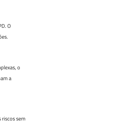
PD. O
ões.
plexas, o
rnam a
s riscos sem