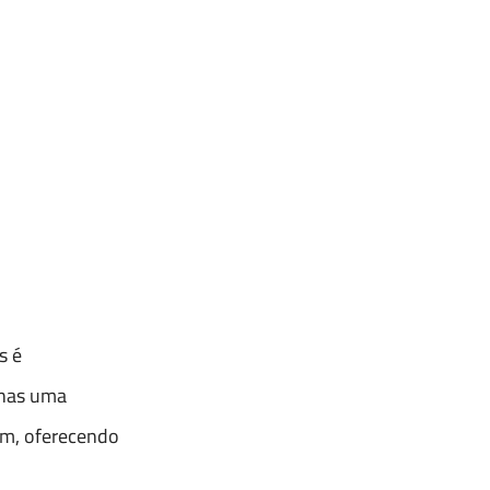
s é
enas uma
am, oferecendo