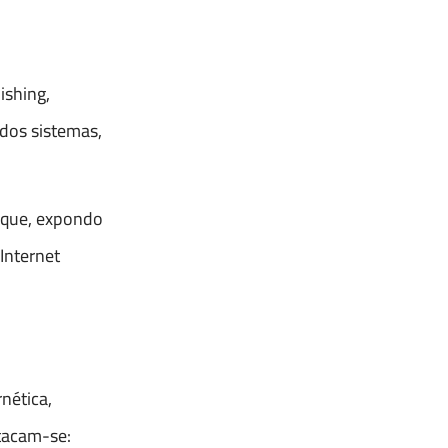
ishing,
dos sistemas,
taque, expondo
Internet
nética,
tacam-se: