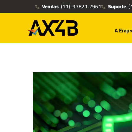
Vendas
(11) 97821.2961
Suporte
(1
A Empr