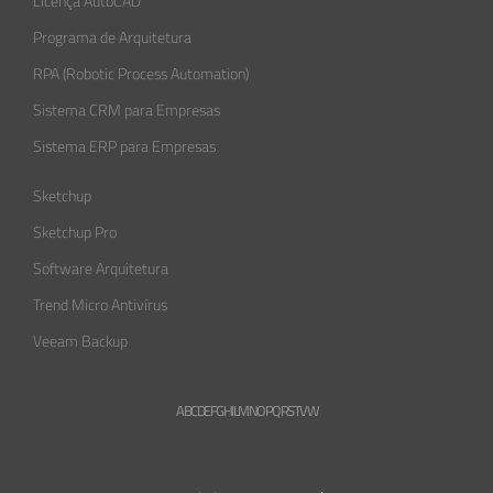
Licença AutoCAD
Programa de Arquitetura
RPA (Robotic Process Automation)
Sistema CRM para Empresas
Sistema ERP para Empresas
Sketchup
Sketchup Pro
Software Arquitetura
Trend Micro Antivírus
Veeam Backup
A
B
C
D
E
F
G
H
L
M
N
O
P
Q
R
S
T
V
W