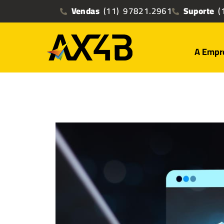
Vendas
(11) 97821.2961
Suporte
(1
A Empr