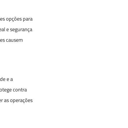
res opções para
eal e segurança
eles causem
de e a
otege contra
r as operações