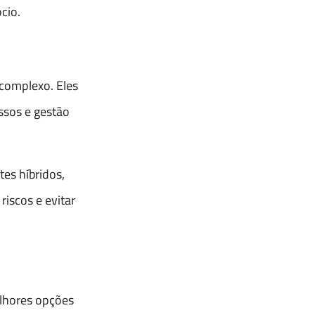
cio.
 complexo. Eles
ssos e gestão
es híbridos,
iscos e evitar
elhores opções