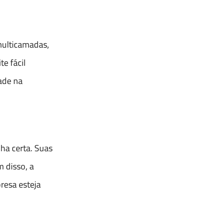
multicamadas,
e fácil
ade na
ha certa. Suas
 disso, a
resa esteja