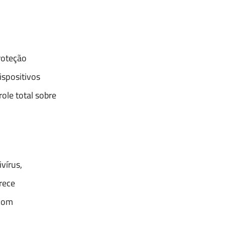
roteção
ispositivos
ole total sobre
vírus,
rece
 com